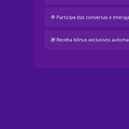
💬 Participe das conversas e interaj
🎁 Receba bônus exclusivos autom