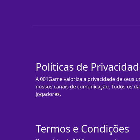
Políticas de Privacida
A 001Game valoriza a privacidade de seus 
nossos canais de comunicação. Todos os dad
jogadores.
Termos e Condições