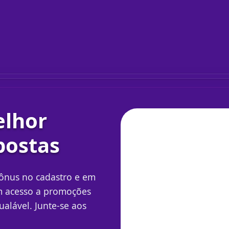
elhor
postas
ônus no cadastro e em
m acesso a promoções
ualável. Junte-se aos