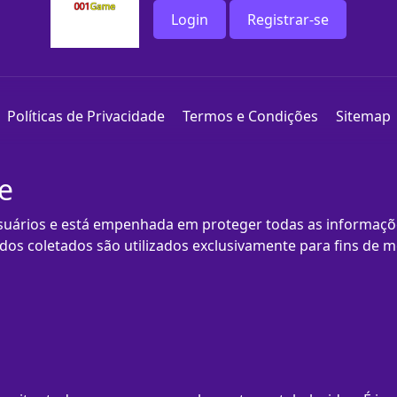
Login
Registrar-se
Políticas de Privacidade
Termos e Condições
Sitemap
de
usuários e está empenhada em proteger todas as informaçõ
os coletados são utilizados exclusivamente para fins de m