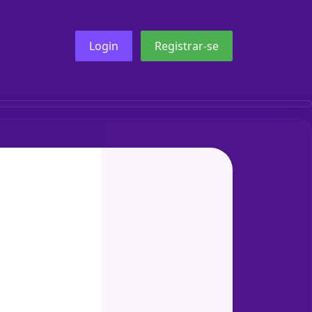
Login
Registrar-se