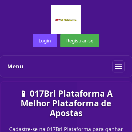
Login
Registrar-se
Menu
📱 017Brl Plataforma A
Melhor Plataforma de
Apostas
Cadastre-se na 017Brl Plataforma para ganhar