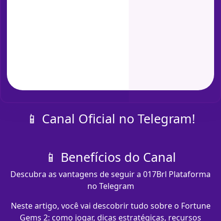
📱 Canal Oficial no Telegram!
📱 Benefícios do Canal
Descubra as vantagens de seguir a 017Brl Plataforma
no Telegram
Neste artigo, você vai descobrir tudo sobre o Fortune
Gems 2: como jogar, dicas estratégicas, recursos