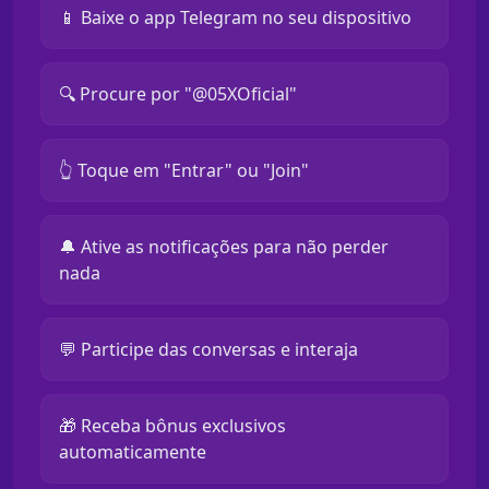
📱 Baixe o app Telegram no seu dispositivo
🔍 Procure por "@05XOficial"
👆 Toque em "Entrar" ou "Join"
🔔 Ative as notificações para não perder
nada
💬 Participe das conversas e interaja
🎁 Receba bônus exclusivos
automaticamente