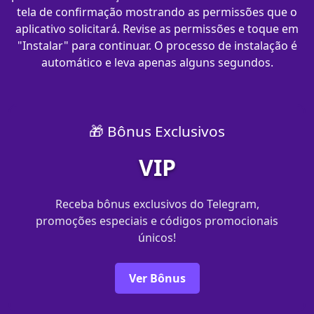
tela de confirmação mostrando as permissões que o
aplicativo solicitará. Revise as permissões e toque em
"Instalar" para continuar. O processo de instalação é
automático e leva apenas alguns segundos.
🎁 Bônus Exclusivos
VIP
Receba bônus exclusivos do Telegram,
promoções especiais e códigos promocionais
únicos!
Ver Bônus