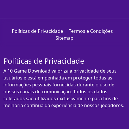
Políticas de Privacidade
Termos e Condições
Sitemap
Políticas de Privacidade
A 10 Game Download valoriza a privacidade de seus
usuários e está empenhada em proteger todas as
informações pessoais fornecidas durante o uso de
nossos canais de comunicação. Todos os dados
coletados são utilizados exclusivamente para fins de
melhoria contínua da experiência de nossos jogadores.