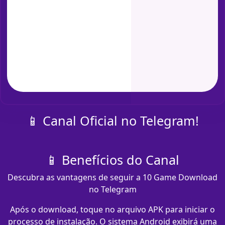
📱 Canal Oficial no Telegram!
📱 Benefícios do Canal
Descubra as vantagens de seguir a 10 Game Download
no Telegram
Após o download, toque no arquivo APK para iniciar o
processo de instalação. O sistema Android exibirá uma