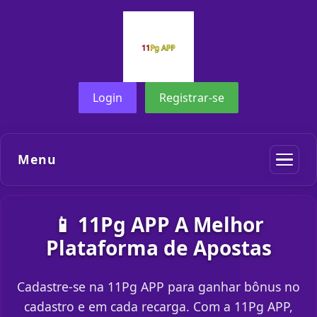
Login
Registrar-se
Menu
📱 11Pg APP A Melhor
Plataforma de Apostas
Cadastre-se na 11Pg APP para ganhar bônus no
cadastro e em cada recarga. Com a 11Pg APP,