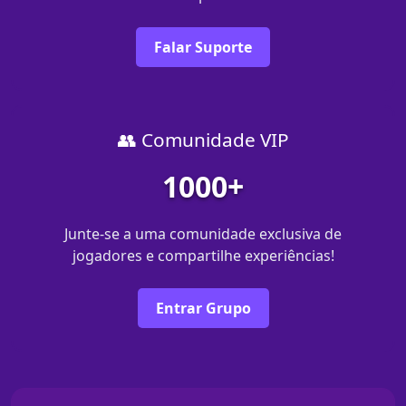
Falar Suporte
👥 Comunidade VIP
1000+
Junte-se a uma comunidade exclusiva de
jogadores e compartilhe experiências!
Entrar Grupo