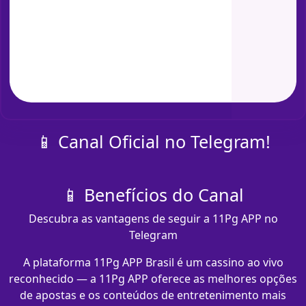
📱 Canal Oficial no Telegram!
📱 Benefícios do Canal
Descubra as vantagens de seguir a 11Pg APP no
Telegram
A plataforma 11Pg APP Brasil é um cassino ao vivo
reconhecido — a 11Pg APP oferece as melhores opções
de apostas e os conteúdos de entretenimento mais