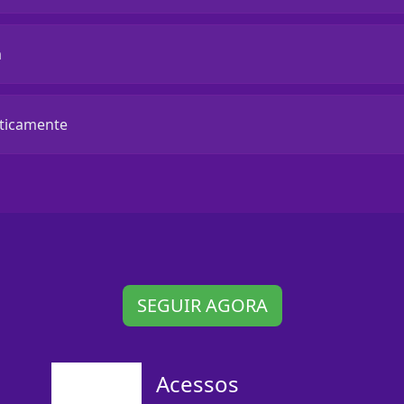
a
aticamente
SEGUIR AGORA
Acessos