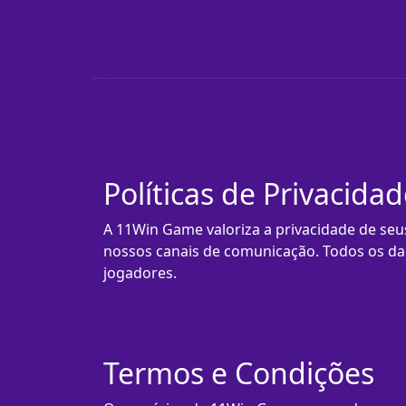
Políticas de Privacida
A 11Win Game valoriza a privacidade de se
nossos canais de comunicação. Todos os dad
jogadores.
Termos e Condições