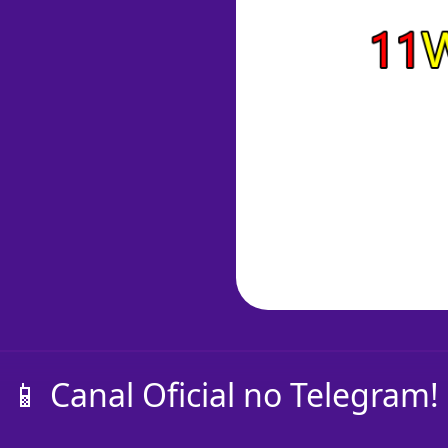
📱 Canal Oficial no Telegram!