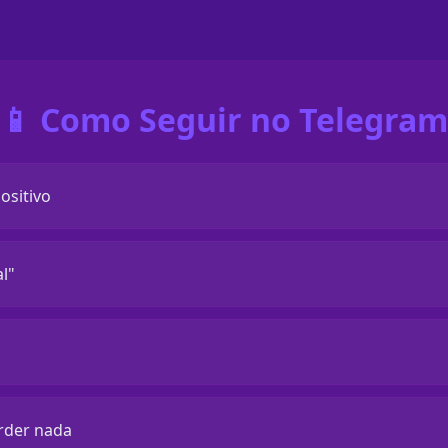
📱 Como Seguir no Telegram
ositivo
l"
erder nada