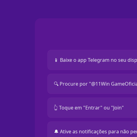
📱 Baixe o app Telegram no seu disp
🔍 Procure por "@11Win GameOficia
👆 Toque em "Entrar" ou "Join"
🔔 Ative as notificações para não p