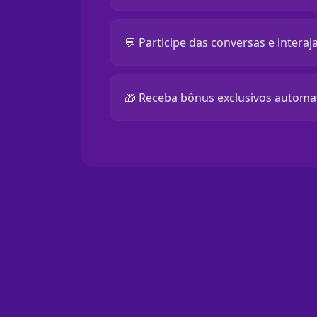
💬 Participe das conversas e interaj
🎁 Receba bônus exclusivos autom