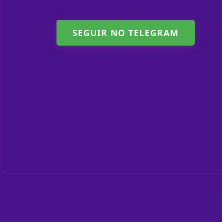
SEGUIR NO TELEGRAM