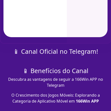
📱 Canal Oficial no Telegram!
📱 Benefícios do Canal
Descubra as vantagens de seguir a 166Win APP no
Telegram
O Crescimento dos Jogos Móveis: Explorando a
Categoria de Aplicativo Móvel em
166Win APP