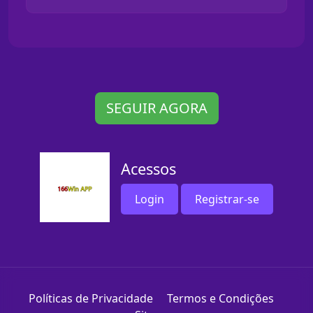
SEGUIR AGORA
Acessos
Login
Registrar-se
Políticas de Privacidade
Termos e Condições