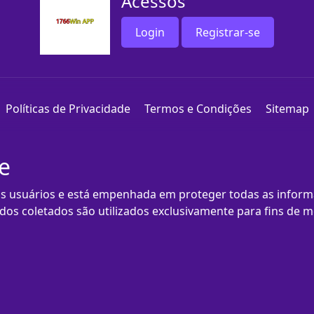
Acessos
Login
Registrar-se
Políticas de Privacidade
Termos e Condições
Sitemap
de
eus usuários e está empenhada em proteger todas as inform
os coletados são utilizados exclusivamente para fins de m