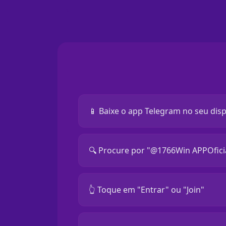
📱 Baixe o app Telegram no seu disp
🔍 Procure por "@1766Win APPOfici
👆 Toque em "Entrar" ou "Join"