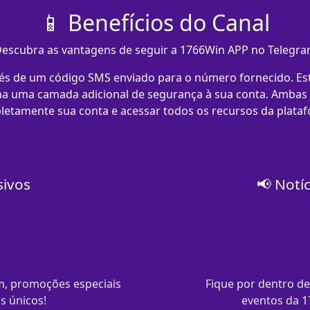
📱 Benefícios do Canal
escubra as vantagens de seguir a 1766Win APP no Telegr
ravés de um código SMS enviado para o número fornecido. E
na uma camada adicional de segurança à sua conta. Ambas as
etamente sua conta e acessar todos os recursos da plata
sivos
📢 Notí
m, promoções especiais
Fique por dentro d
s únicos!
eventos da 1