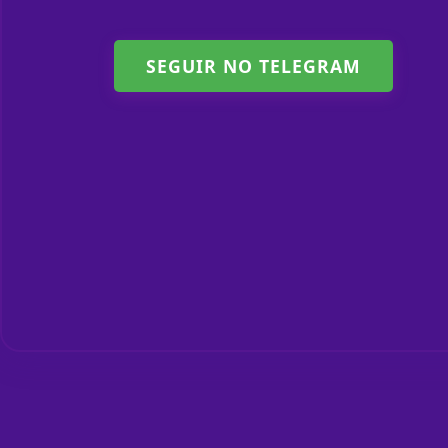
SEGUIR NO TELEGRAM