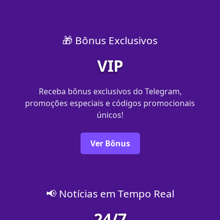
🎁 Bônus Exclusivos
VIP
Receba bônus exclusivos do Telegram,
promoções especiais e códigos promocionais
únicos!
Ver Bônus
📢 Notícias em Tempo Real
24/7