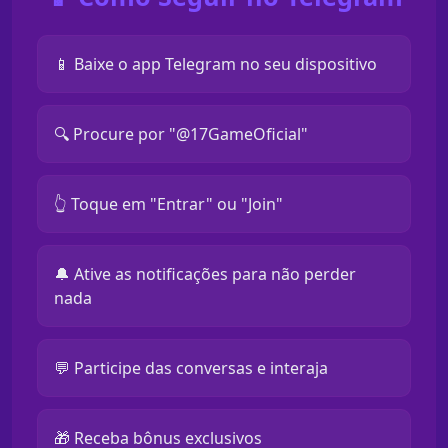
📱 Baixe o app Telegram no seu dispositivo
🔍 Procure por "@17GameOficial"
👆 Toque em "Entrar" ou "Join"
🔔 Ative as notificações para não perder
nada
💬 Participe das conversas e interaja
🎁 Receba bônus exclusivos