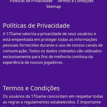
Políticas de Privacidade
Termos e Condições
Sitemap
Políticas de Privacidade
A 17Game valoriza a privacidade de seus usuários e
está empenhada em proteger todas as informações
pessoais fornecidas durante o uso de nossos canais de
comunicação. Todos os dados coletados são utilizados
exclusivamente para fins de melhoria contínua da
experiência de nossos jogadores.
Termos e Condições
Os usuários da 17Game concordam em respeitar todas
as regras e regulamentos estabelecidos. É importante