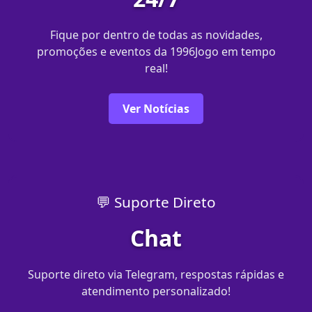
Fique por dentro de todas as novidades,
promoções e eventos da 1996Jogo em tempo
real!
Ver Notícias
💬 Suporte Direto
Chat
Suporte direto via Telegram, respostas rápidas e
atendimento personalizado!