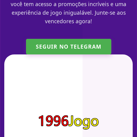
você tem acesso a promoções incríveis e uma
experiência de jogo inigualável. Junte-se aos
vencedores agora!
SEGUIR NO TELEGRAM