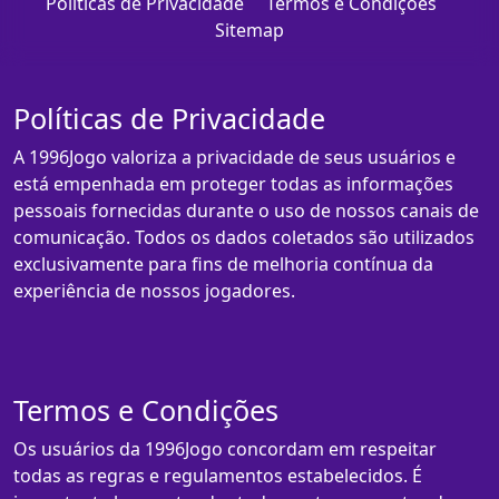
Políticas de Privacidade
Termos e Condições
Sitemap
Políticas de Privacidade
A 1996Jogo valoriza a privacidade de seus usuários e
está empenhada em proteger todas as informações
pessoais fornecidas durante o uso de nossos canais de
comunicação. Todos os dados coletados são utilizados
exclusivamente para fins de melhoria contínua da
experiência de nossos jogadores.
Termos e Condições
Os usuários da 1996Jogo concordam em respeitar
todas as regras e regulamentos estabelecidos. É