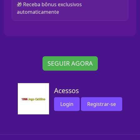
🎁 Receba bônus exclusivos
automaticamente
SEGUIR AGORA
Acessos
Login
Registrar-se