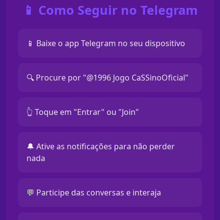
📱 Como Seguir no Telegram
📱 Baixe o app Telegram no seu dispositivo
🔍 Procure por "@1996 Jogo CaSSinoOficial"
👆 Toque em "Entrar" ou "Join"
🔔 Ative as notificações para não perder
nada
💬 Participe das conversas e interaja