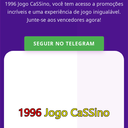
1996 Jogo CaSSino, você tem acesso a promoções
incríveis e uma experiência de jogo inigualável.
Junte-se aos vencedores agora!
SEGUIR NO TELEGRAM