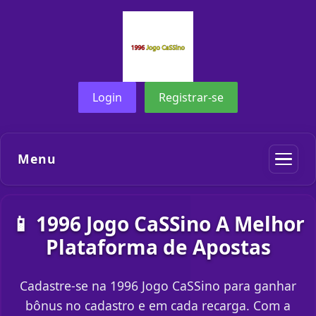
Login
Registrar-se
Menu
📱 1996 Jogo CaSSino A Melhor
Plataforma de Apostas
Cadastre-se na 1996 Jogo CaSSino para ganhar
bônus no cadastro e em cada recarga. Com a