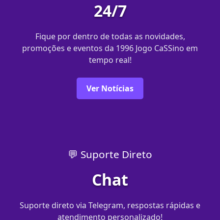
24/7
Fique por dentro de todas as novidades,
promoções e eventos da 1996 Jogo CaSSino em
tempo real!
Ver Notícias
💬 Suporte Direto
Chat
Suporte direto via Telegram, respostas rápidas e
atendimento personalizado!