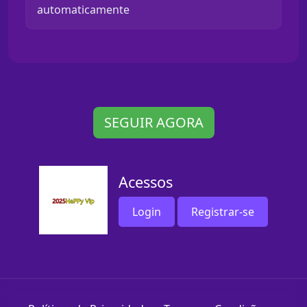
automaticamente
SEGUIR AGORA
Acessos
Login
Registrar-se