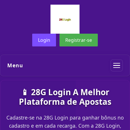
Login
Registrar-se
Menu
📱 28G Login A Melhor
Plataforma de Apostas
Cadastre-se na 28G Login para ganhar bônus no
cadastro e em cada recarga. Com a 28G Login,