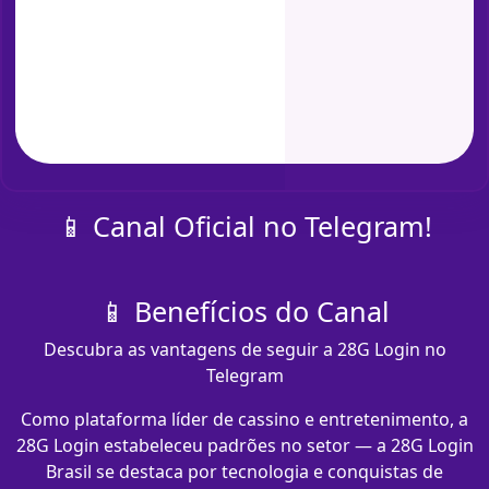
📱 Canal Oficial no Telegram!
📱 Benefícios do Canal
Descubra as vantagens de seguir a 28G Login no
Telegram
Como plataforma líder de cassino e entretenimento, a
28G Login estabeleceu padrões no setor — a 28G Login
Brasil se destaca por tecnologia e conquistas de