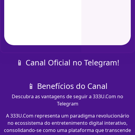
📱 Canal Oficial no Telegram!
📱 Benefícios do Canal
Descubra as vantagens de seguir a 333U.Com no
Telegram
A 333U.Com representa um paradigma revolucionário
no ecossistema do entretenimento digital interativo,
consolidando-se como uma plataforma que transcende