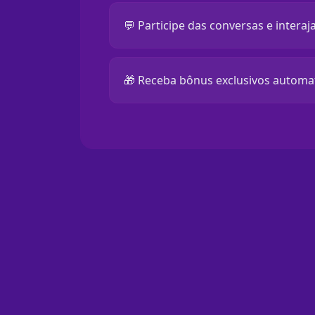
💬 Participe das conversas e interaj
🎁 Receba bônus exclusivos autom