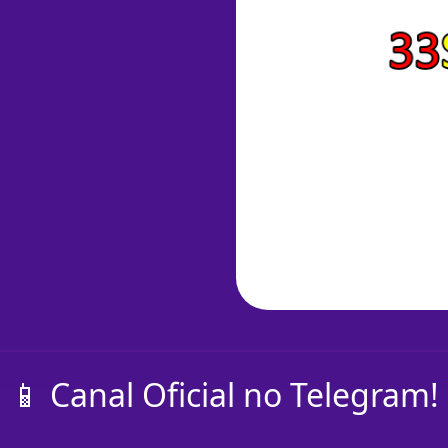
📱 Canal Oficial no Telegram!