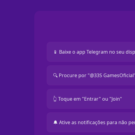
📱 Baixe o app Telegram no seu disp
🔍 Procure por "@33S GamesOficial
👆 Toque em "Entrar" ou "Join"
🔔 Ative as notificações para não p