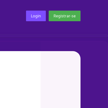
Login
Registrar-se