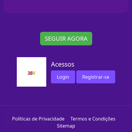
SEGUIR AGORA
Acessos
Login
Registrar-se
Políticas de Privacidade
Termos e Condições
Sitemap