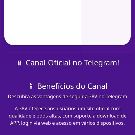
📱 Canal Oficial no Telegram!
📱 Benefícios do Canal
Descubra as vantagens de seguir a 38V no Telegram
A 38V oferece aos usuários um site oficial com
qualidade e odds altas, com suporte a download de
APP, login via web e acesso em vários dispositivos.