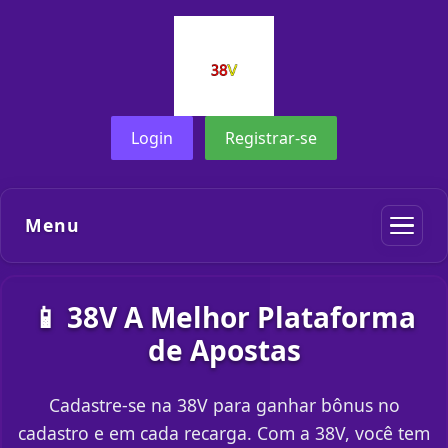
Login
Registrar-se
Menu
📱 38V A Melhor Plataforma
de Apostas
Cadastre-se na 38V para ganhar bônus no
cadastro e em cada recarga. Com a 38V, você tem