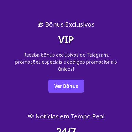
🎁 Bônus Exclusivos
VIP
Receba bônus exclusivos do Telegram,
promoções especiais e códigos promocionais
únicos!
Ver Bônus
📢 Notícias em Tempo Real
24/7