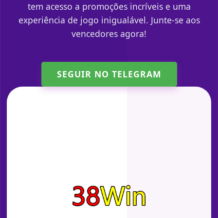
tem acesso a promoções incríveis e uma
experiência de jogo inigualável. Junte-se aos
vencedores agora!
SEGUIR NO TELEGRAM