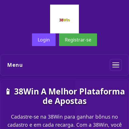
Login
Registrar-se
Menu
📱 38Win A Melhor Plataforma
de Apostas
Cadastre-se na 38Win para ganhar bônus no
cadastro e em cada recarga. Com a 38Win, você