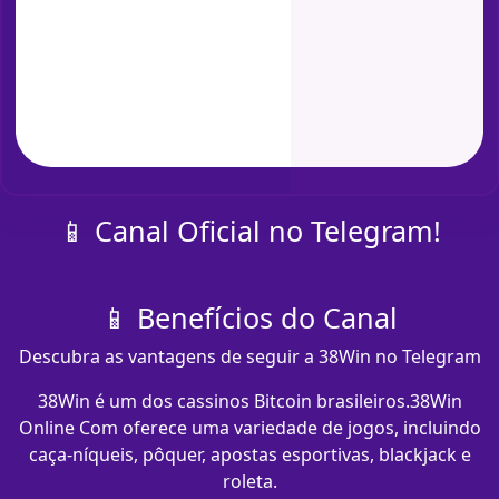
📱 Canal Oficial no Telegram!
📱 Benefícios do Canal
Descubra as vantagens de seguir a 38Win no Telegram
38Win é um dos cassinos Bitcoin brasileiros.38Win
Online Com oferece uma variedade de jogos, incluindo
caça-níqueis, pôquer, apostas esportivas, blackjack e
roleta.