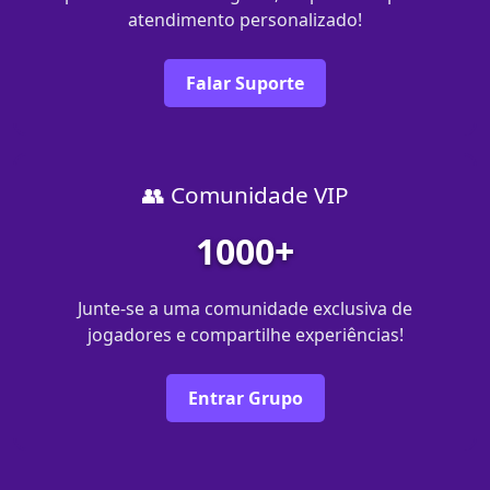
atendimento personalizado!
Falar Suporte
👥 Comunidade VIP
1000+
Junte-se a uma comunidade exclusiva de
jogadores e compartilhe experiências!
Entrar Grupo