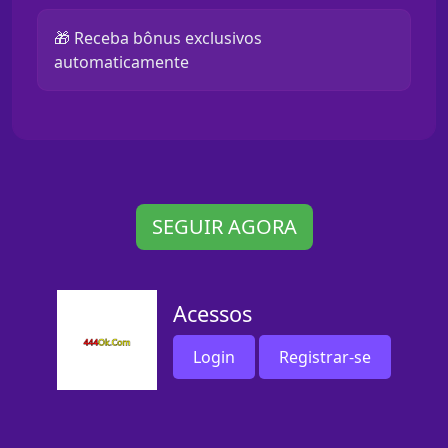
🎁 Receba bônus exclusivos
automaticamente
SEGUIR AGORA
Acessos
Login
Registrar-se