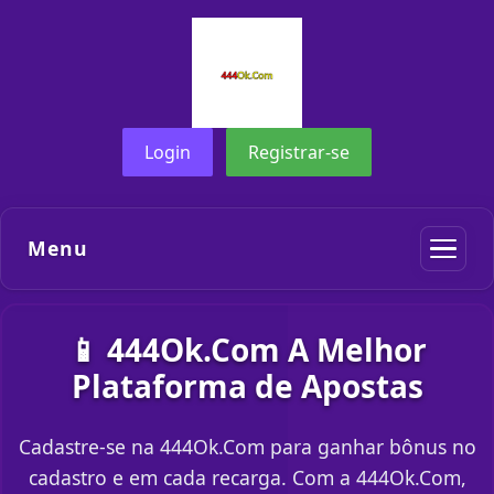
Login
Registrar-se
Menu
📱 444Ok.Com A Melhor
Plataforma de Apostas
Cadastre-se na 444Ok.Com para ganhar bônus no
cadastro e em cada recarga. Com a 444Ok.Com,