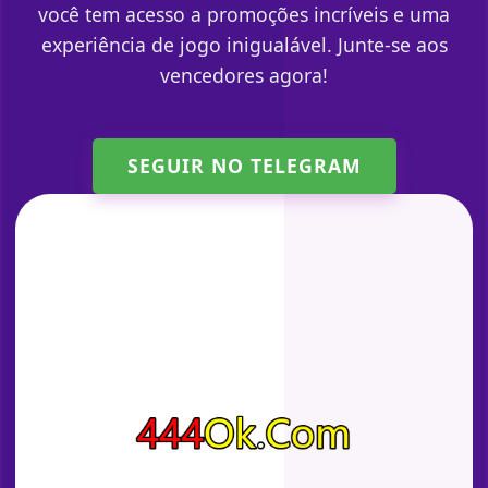
você tem acesso a promoções incríveis e uma
experiência de jogo inigualável. Junte-se aos
vencedores agora!
SEGUIR NO TELEGRAM