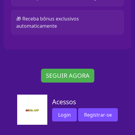
🎁 Receba bônus exclusivos
automaticamente
SEGUIR AGORA
Acessos
Login
Registrar-se