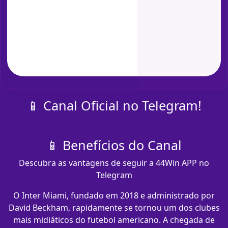
📱 Canal Oficial no Telegram!
📱 Benefícios do Canal
Descubra as vantagens de seguir a 44Win APP no
Telegram
O Inter Miami, fundado em 2018 e administrado por
David Beckham, rapidamente se tornou um dos clubes
mais midiáticos do futebol americano. A chegada de