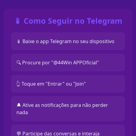
📱 Como Seguir no Telegram
📱 Baixe o app Telegram no seu dispositivo
🔍 Procure por "@44Win APPOficial"
👆 Toque em "Entrar" ou "Join"
🔔 Ative as notificações para não perder
nada
💬 Participe das conversas e interaja