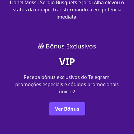
Lionel Messi, Sergio Busquets e Jordi Alba elevou o
status da equipe, transformando-a em potência
imediata.
🎁 Bônus Exclusivos
VIP
Receba bônus exclusivos do Telegram,
promoções especiais e códigos promocionais
únicos!
Ver Bônus