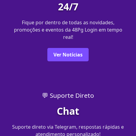
24/7
Fique por dentro de todas as novidades,
promoções e eventos da 48Pg Login em tempo
real!
Ver Notícias
💬 Suporte Direto
Chat
Suporte direto via Telegram, respostas rápidas e
atendimento personalizado!