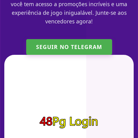
você tem acesso a promoções incríveis e uma
experiência de jogo inigualável. Junte-se aos
vencedores agora!
SEGUIR NO TELEGRAM