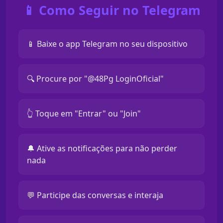
📱 Como Seguir no Telegram
📱 Baixe o app Telegram no seu dispositivo
🔍 Procure por "@48Pg LoginOficial"
👆 Toque em "Entrar" ou "Join"
🔔 Ative as notificações para não perder
nada
💬 Participe das conversas e interaja