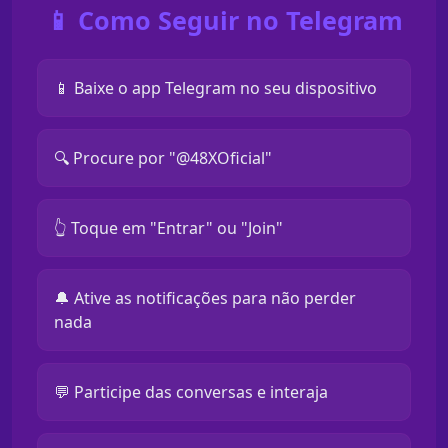
📱 Como Seguir no Telegram
📱 Baixe o app Telegram no seu dispositivo
🔍 Procure por "@48XOficial"
👆 Toque em "Entrar" ou "Join"
🔔 Ative as notificações para não perder
nada
💬 Participe das conversas e interaja