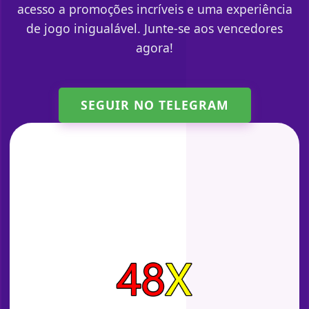
acesso a promoções incríveis e uma experiência
de jogo inigualável. Junte-se aos vencedores
agora!
SEGUIR NO TELEGRAM