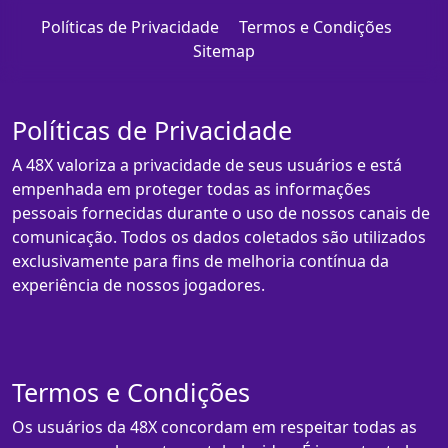
Políticas de Privacidade
Termos e Condições
Sitemap
Políticas de Privacidade
A 48X valoriza a privacidade de seus usuários e está
empenhada em proteger todas as informações
pessoais fornecidas durante o uso de nossos canais de
comunicação. Todos os dados coletados são utilizados
exclusivamente para fins de melhoria contínua da
experiência de nossos jogadores.
Termos e Condições
Os usuários da 48X concordam em respeitar todas as