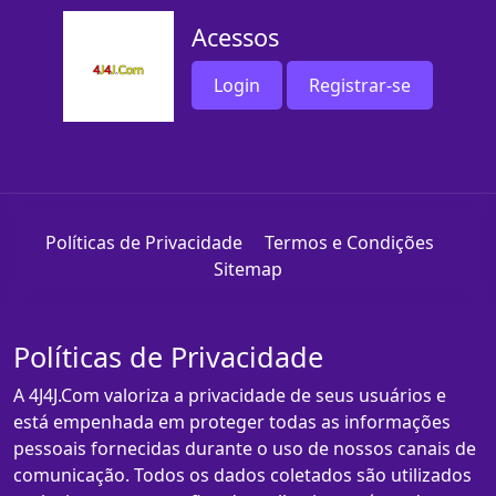
Acessos
Login
Registrar-se
Políticas de Privacidade
Termos e Condições
Sitemap
Políticas de Privacidade
A 4J4J.Com valoriza a privacidade de seus usuários e
está empenhada em proteger todas as informações
pessoais fornecidas durante o uso de nossos canais de
comunicação. Todos os dados coletados são utilizados