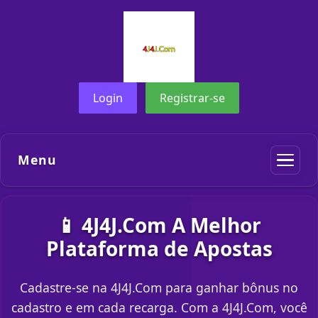
Login
Registrar-se
Menu
📱 4J4J.Com A Melhor
Plataforma de Apostas
Cadastre-se na 4J4J.Com para ganhar bônus no
cadastro e em cada recarga. Com a 4J4J.Com, você