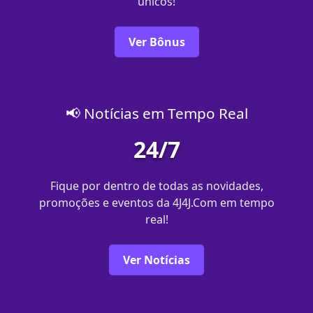
únicos!
Ver Bônus
📢 Notícias em Tempo Real
24/7
Fique por dentro de todas as novidades,
promoções e eventos da 4J4J.Com em tempo
real!
Ver Notícias