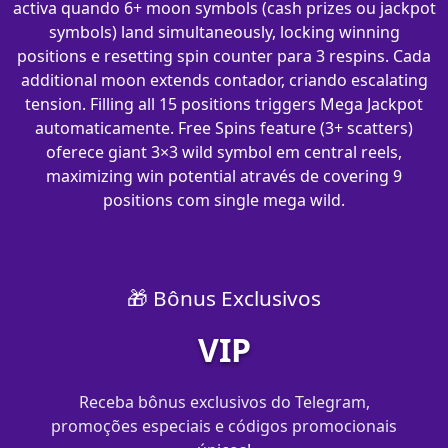
activa quando 6+ moon symbols (cash prizes ou jackpot
symbols) land simultaneously, locking winning
positions e resetting spin counter para 3 respins. Cada
additional moon extends contador, criando escalating
tension. Filling all 15 positions triggers Mega Jackpot
automaticamente. Free Spins feature (3+ scatters)
oferece giant 3×3 wild symbol em central reels,
maximizing win potential através de covering 9
positions com single mega wild.
🎁 Bônus Exclusivos
VIP
Receba bônus exclusivos do Telegram,
promoções especiais e códigos promocionais