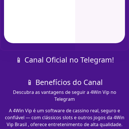
📱 Canal Oficial no Telegram!
📱 Benefícios do Canal
Descubra as vantagens de seguir a 4Win Vip no
Telegram
A 4Win Vip é um software de cassino real, seguro e
confiável — com clássicos slots e outros jogos da 4Win
Vip Brasil , oferece entretenimento de alta qualidade.