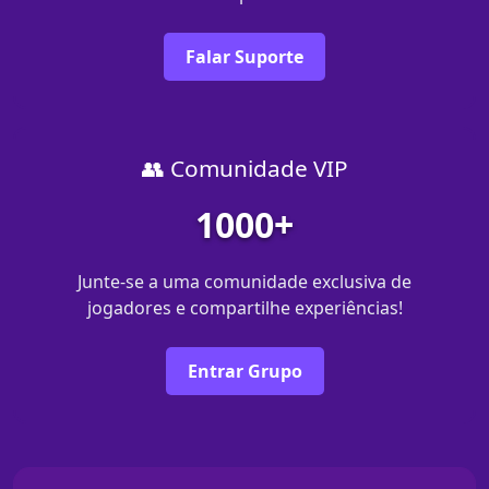
Falar Suporte
👥 Comunidade VIP
1000+
Junte-se a uma comunidade exclusiva de
jogadores e compartilhe experiências!
Entrar Grupo