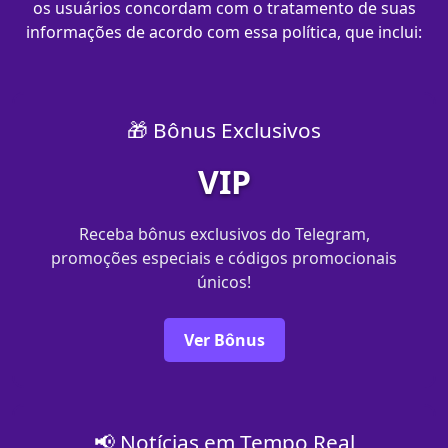
os usuários concordam com o tratamento de suas
informações de acordo com essa política, que inclui:
🎁 Bônus Exclusivos
VIP
Receba bônus exclusivos do Telegram,
promoções especiais e códigos promocionais
únicos!
Ver Bônus
📢 Notícias em Tempo Real