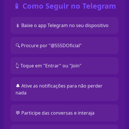
📱 Como Seguir no Telegram
📱 Baixe o app Telegram no seu dispositivo
🔍 Procure por "@555DOficial"
👆 Toque em "Entrar" ou "Join"
🔔 Ative as notificações para não perder
nada
💬 Participe das conversas e interaja