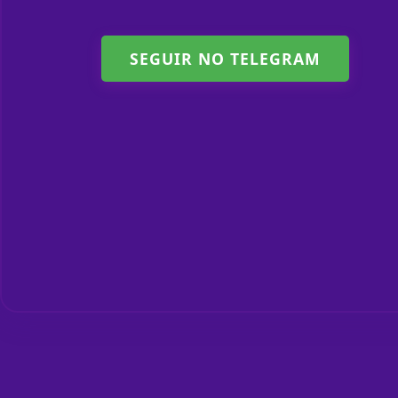
SEGUIR NO TELEGRAM