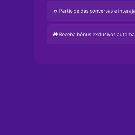
💬 Participe das conversas e interaj
🎁 Receba bônus exclusivos autom