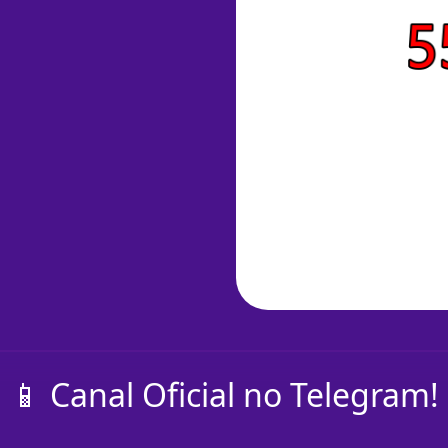
📱 Canal Oficial no Telegram!