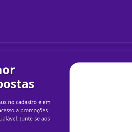
hor
postas
nus no cadastro e em
 acesso a promoções
ualável. Junte-se aos