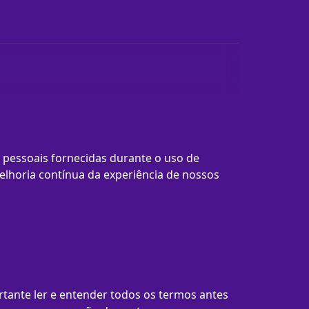
 pessoais fornecidas durante o uso de
elhoria contínua da experiência de nossos
tante ler e entender todos os termos antes