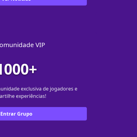
Comunidade VIP
1000+
unidade exclusiva de jogadores e
rtilhe experiências!
Entrar Grupo