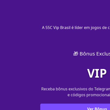
A 55C Vip Brasil é líder em jogos de
🎁 Bônus Exclu
VIP
Receba bônus exclusivos do Telegra
e códigos promocionai
Ver Bônus