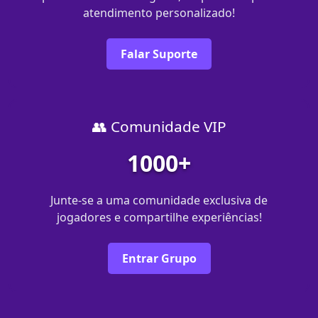
atendimento personalizado!
Falar Suporte
👥 Comunidade VIP
1000+
Junte-se a uma comunidade exclusiva de
jogadores e compartilhe experiências!
Entrar Grupo