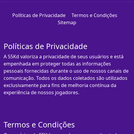
Políticas de Privacidade
Termos e Condições
Sitemap
Políticas de Privacidade
A 55Kd valoriza a privacidade de seus usuários e está
empenhada em proteger todas as informações
pessoais fornecidas durante o uso de nossos canais de
comunicação. Todos os dados coletados são utilizados
exclusivamente para fins de melhoria contínua da
experiência de nossos jogadores.
Termos e Condições