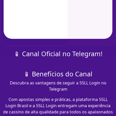
📱 Canal Oficial no Telegram!
📱 Benefícios do Canal
Descubra as vantagens de seguir a 55LL Login no
Telegram
Com apostas simples e práticas, a plataforma 55LL
Login Brasil e a 55LL Login entregam uma experiência
de cassino de alta qualidade para todos os apaixonados