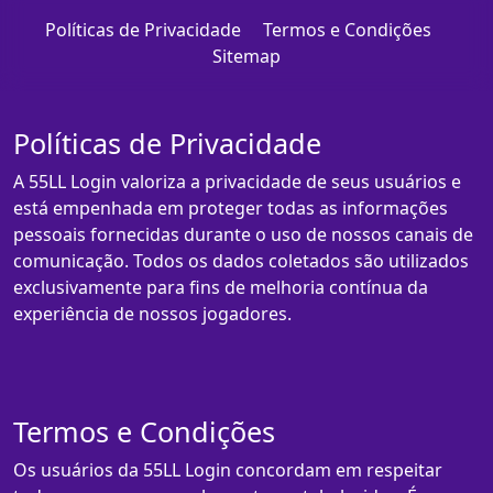
Políticas de Privacidade
Termos e Condições
Sitemap
Políticas de Privacidade
A 55LL Login valoriza a privacidade de seus usuários e
está empenhada em proteger todas as informações
pessoais fornecidas durante o uso de nossos canais de
comunicação. Todos os dados coletados são utilizados
exclusivamente para fins de melhoria contínua da
experiência de nossos jogadores.
Termos e Condições
Os usuários da 55LL Login concordam em respeitar