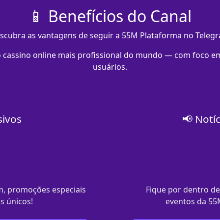
📱 Benefícios do Canal
scubra as vantagens de seguir a 55M Plataforma no Teleg
 cassino online mais profissional do mundo — com foco em 
usuários.
sivos
📢 Notí
m, promoções especiais
Fique por dentro d
s únicos!
eventos da 55