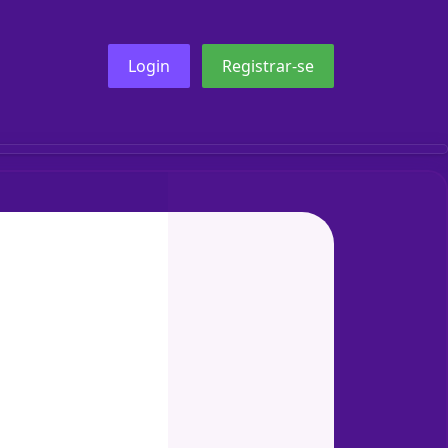
Login
Registrar-se