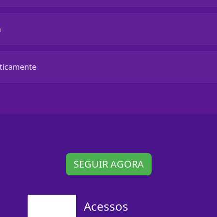
a
aticamente
SEGUIR AGORA
Acessos