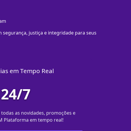
ram
segurança, justiça e integridade para seus
cias em Tempo Real
24/7
e todas as novidades, promoções e
M Plataforma em tempo real!