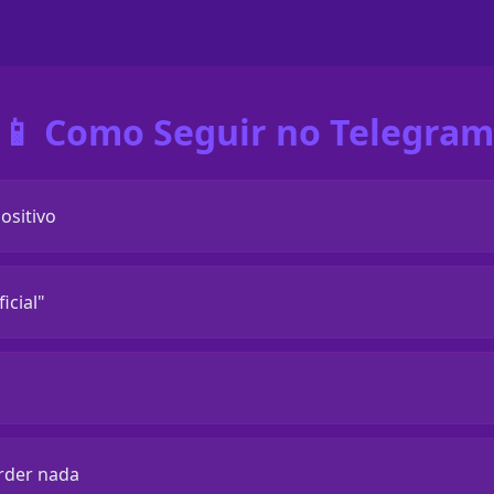
📱 Como Seguir no Telegram
ositivo
icial"
erder nada