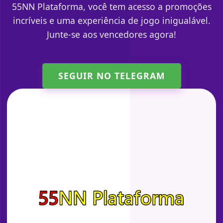
55NN Plataforma, você tem acesso a promoções
incríveis e uma experiência de jogo inigualável.
Junte-se aos vencedores agora!
SEGUIR NO TELEGRAM