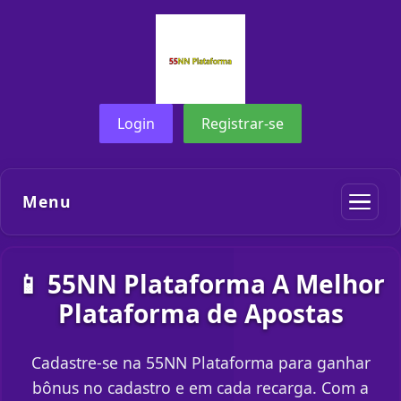
Login
Registrar-se
Menu
📱 55NN Plataforma A Melhor
Plataforma de Apostas
Cadastre-se na 55NN Plataforma para ganhar
bônus no cadastro e em cada recarga. Com a