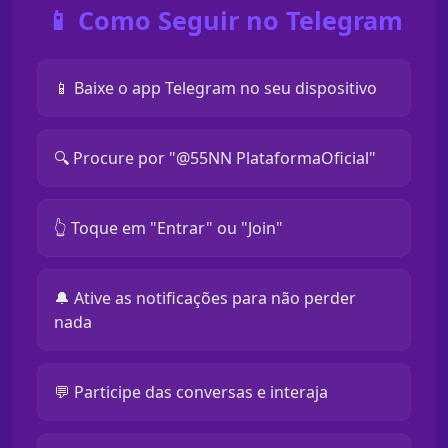
📱 Como Seguir no Telegram
📱 Baixe o app Telegram no seu dispositivo
🔍 Procure por "@55NN PlataformaOficial"
👆 Toque em "Entrar" ou "Join"
🔔 Ative as notificações para não perder
nada
💬 Participe das conversas e interaja