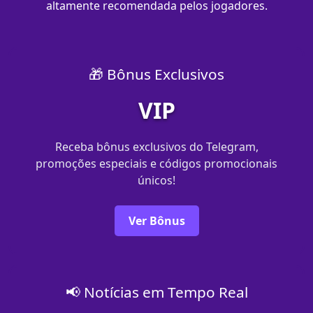
altamente recomendada pelos jogadores.
🎁 Bônus Exclusivos
VIP
Receba bônus exclusivos do Telegram,
promoções especiais e códigos promocionais
únicos!
Ver Bônus
📢 Notícias em Tempo Real