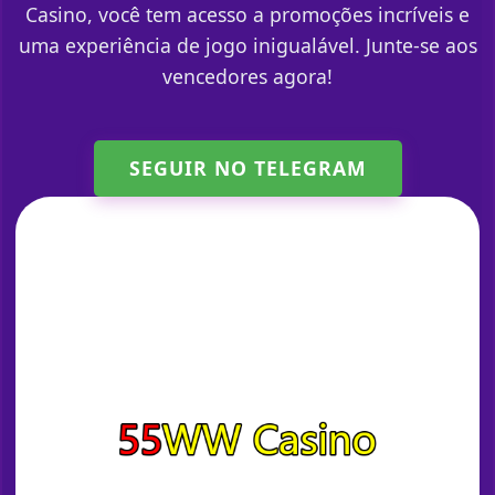
Casino, você tem acesso a promoções incríveis e
uma experiência de jogo inigualável. Junte-se aos
vencedores agora!
SEGUIR NO TELEGRAM