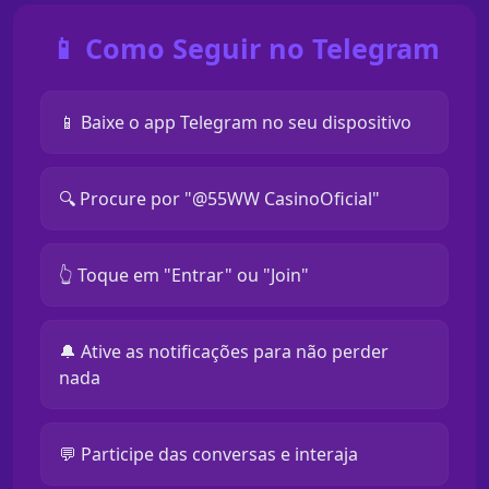
📱 Como Seguir no Telegram
📱 Baixe o app Telegram no seu dispositivo
🔍 Procure por "@55WW CasinoOficial"
👆 Toque em "Entrar" ou "Join"
🔔 Ative as notificações para não perder
nada
💬 Participe das conversas e interaja