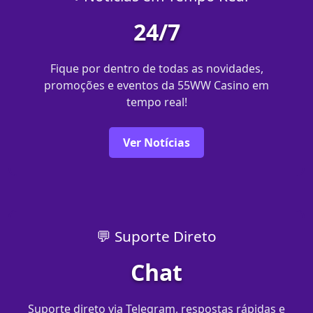
24/7
Fique por dentro de todas as novidades,
promoções e eventos da 55WW Casino em
tempo real!
Ver Notícias
💬 Suporte Direto
Chat
Suporte direto via Telegram, respostas rápidas e