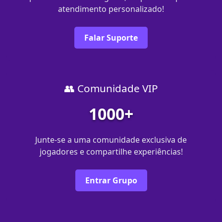
atendimento personalizado!
Falar Suporte
👥 Comunidade VIP
1000+
Junte-se a uma comunidade exclusiva de
jogadores e compartilhe experiências!
Entrar Grupo