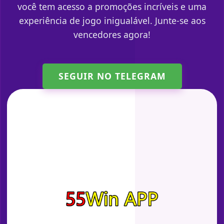
você tem acesso a promoções incríveis e uma
experiência de jogo inigualável. Junte-se aos
vencedores agora!
SEGUIR NO TELEGRAM