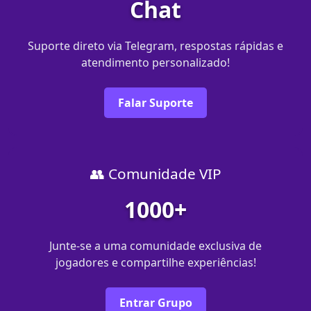
Chat
Suporte direto via Telegram, respostas rápidas e
atendimento personalizado!
Falar Suporte
👥 Comunidade VIP
1000+
Junte-se a uma comunidade exclusiva de
jogadores e compartilhe experiências!
Entrar Grupo