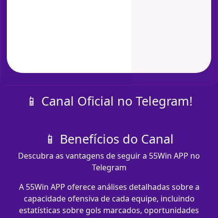
📱 Canal Oficial no Telegram!
📱 Benefícios do Canal
Descubra as vantagens de seguir a 55Win APP no
Telegram
A 55Win APP oferece análises detalhadas sobre a
capacidade ofensiva de cada equipe, incluindo
estatísticas sobre gols marcados, oportunidades