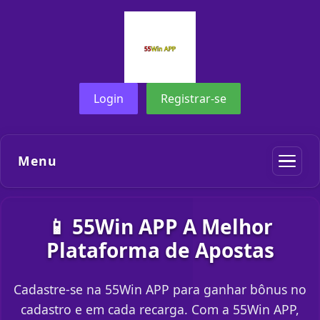
Login
Registrar-se
Menu
📱 55Win APP A Melhor
Plataforma de Apostas
Cadastre-se na 55Win APP para ganhar bônus no
cadastro e em cada recarga. Com a 55Win APP,