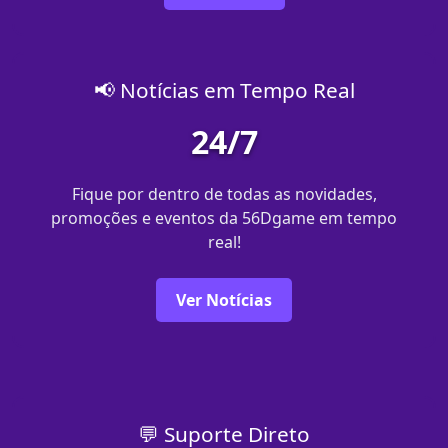
📢 Notícias em Tempo Real
24/7
Fique por dentro de todas as novidades,
promoções e eventos da 56Dgame em tempo
real!
Ver Notícias
💬 Suporte Direto