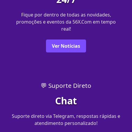
Fique por dentro de todas as novidades,
promoções e eventos da 56X.Com em tempo
real!
Ver Notícias
💬 Suporte Direto
Chat
Suporte direto via Telegram, respostas rápidas e
atendimento personalizado!