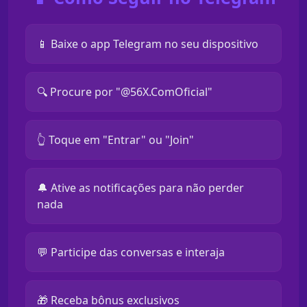
📱 Baixe o app Telegram no seu dispositivo
🔍 Procure por "@56X.ComOficial"
👆 Toque em "Entrar" ou "Join"
🔔 Ative as notificações para não perder
nada
💬 Participe das conversas e interaja
🎁 Receba bônus exclusivos