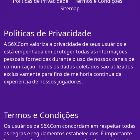
Políticas de Privacidade
Termos e Condições
Sitemap
Políticas de Privacidade
A 56X.Com valoriza a privacidade de seus usuários e
está empenhada em proteger todas as informações
pessoais fornecidas durante o uso de nossos canais de
comunicação. Todos os dados coletados são utilizados
exclusivamente para fins de melhoria contínua da
experiência de nossos jogadores.
Termos e Condições
Os usuários da 56X.Com concordam em respeitar todas
as regras e regulamentos estabelecidos. É importante