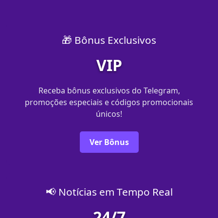
🎁 Bônus Exclusivos
VIP
Receba bônus exclusivos do Telegram,
promoções especiais e códigos promocionais
únicos!
Ver Bônus
📢 Notícias em Tempo Real
24/7