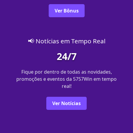
Ver Bônus
📢 Notícias em Tempo Real
24/7
Fique por dentro de todas as novidades,
promoções e eventos da 5757Win em tempo
real!
Ver Notícias