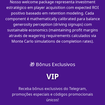
Nosso welcome package representa investment
estratégico em player acquisition com expected ROI
positivo baseado em retention modeling. Cada
component é mathematically calibrated para balance
generosity perception (driving signups) com
sustainable economics (maintaining profit margins
através de wagering requirements calculados via
Monte Carlo simulations de completion rates).
🎁 Bônus Exclusivos
VIP
Receba bônus exclusivos do Telegram,
promoções especiais e códigos promocionais
únicos!