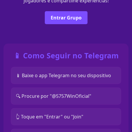
jogadores e compartilhe experiências!
Entrar Grupo
📱 Como Seguir no Telegram
📱 Baixe o app Telegram no seu dispositivo
🔍 Procure por "@5757WinOficial"
👆 Toque em "Entrar" ou "Join"