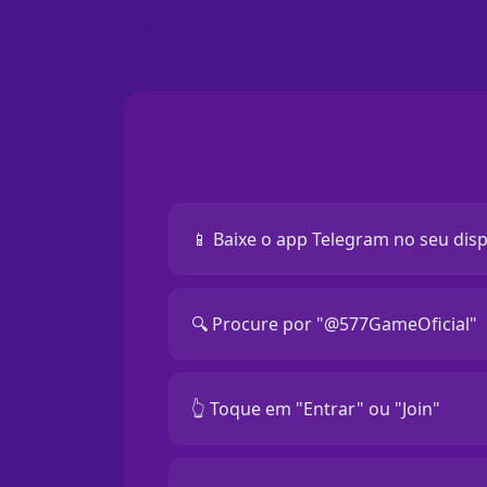
📱 Baixe o app Telegram no seu disp
🔍 Procure por "@577GameOficial"
👆 Toque em "Entrar" ou "Join"