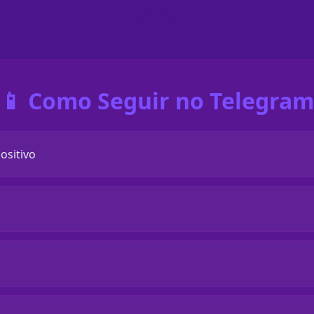
📱 Como Seguir no Telegram
ositivo