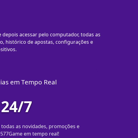
e depois acessar pelo computador, todas as
, histórico de apostas, configurações e
itivos.
cias em Tempo Real
24/7
e todas as novidades, promoções e
 577Game em tempo real!