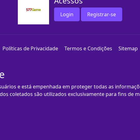
Acessos
Login
Registrar-se
Políticas de Privacidade
Termos e Condições
Sitemap
de
usuários e está empenhada em proteger todas as informaçõ
os coletados são utilizados exclusivamente para fins de m