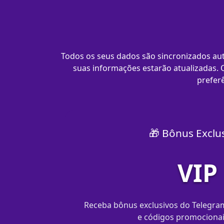
Todos os seus dados são sincronizados aut
suas informações estarão atualizadas. 
prefer
🎁 Bônus Exclu
VIP
Receba bônus exclusivos do Telegra
e códigos promocionai