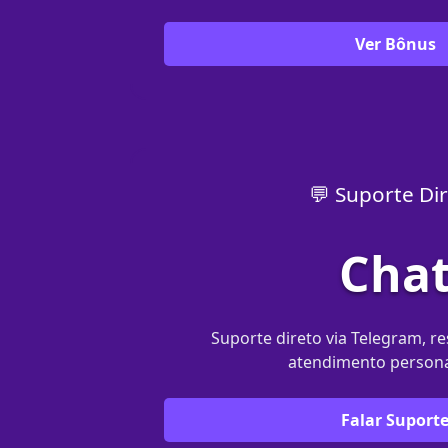
Ver Bônus
💬 Suporte Di
Cha
Suporte direto via Telegram, r
atendimento persona
Falar Suport