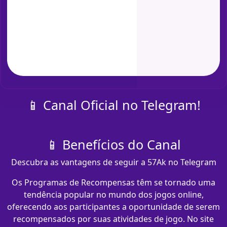
📱 Canal Oficial no Telegram!
📱 Benefícios do Canal
Descubra as vantagens de seguir a 57Ak no Telegram
Os Programas de Recompensas têm se tornado uma
tendência popular no mundo dos jogos online,
oferecendo aos participantes a oportunidade de serem
recompensados por suas atividades de jogo. No site