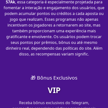
57Ak
, essa categoria é especialmente projetada para
fomentar a interação e engajamento dos usuários, que
podem acumular pontos ou créditos a cada aposta ou
jogo que realizam. Esses programas não apenas
incentivam os jogadores a retornarem ao site, mas
também proporcionam uma experiência mais
gratificante e envolvente. Os usuários podem trocar
seus pontos por prêmios, bônus ou até mesmo
dinheiro real, dependendo das políticas do site. Além
disso, as recompensas variam signific.
🎁 Bônus Exclusivos
VIP
Receba bônus exclusivos do Telegram,