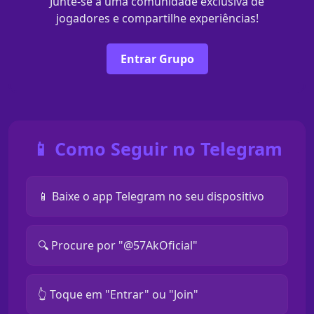
Junte-se a uma comunidade exclusiva de
jogadores e compartilhe experiências!
Entrar Grupo
📱 Como Seguir no Telegram
📱 Baixe o app Telegram no seu dispositivo
🔍 Procure por "@57AkOficial"
👆 Toque em "Entrar" ou "Join"