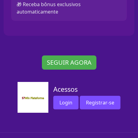
🎁 Receba bônus exclusivos
automaticamente
SEGUIR AGORA
Acessos
Login
Registrar-se