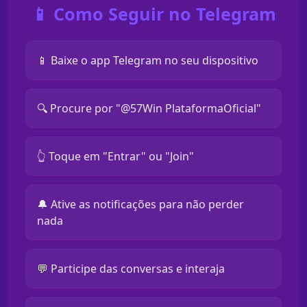
📱 Como Seguir no Telegram
📱 Baixe o app Telegram no seu dispositivo
🔍 Procure por "@57Win PlataformaOficial"
👆 Toque em "Entrar" ou "Join"
🔔 Ative as notificações para não perder
nada
💬 Participe das conversas e interaja