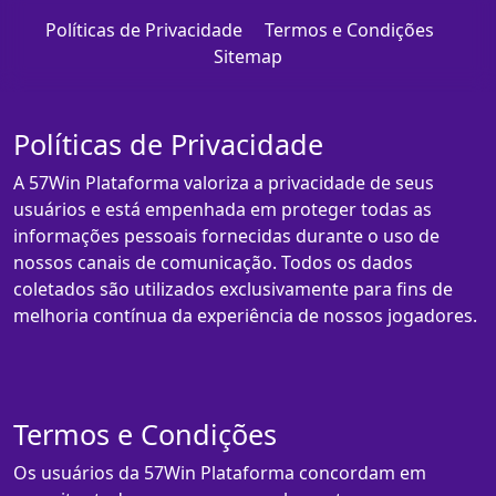
Políticas de Privacidade
Termos e Condições
Sitemap
Políticas de Privacidade
A 57Win Plataforma valoriza a privacidade de seus
usuários e está empenhada em proteger todas as
informações pessoais fornecidas durante o uso de
nossos canais de comunicação. Todos os dados
coletados são utilizados exclusivamente para fins de
melhoria contínua da experiência de nossos jogadores.
Termos e Condições
Os usuários da 57Win Plataforma concordam em