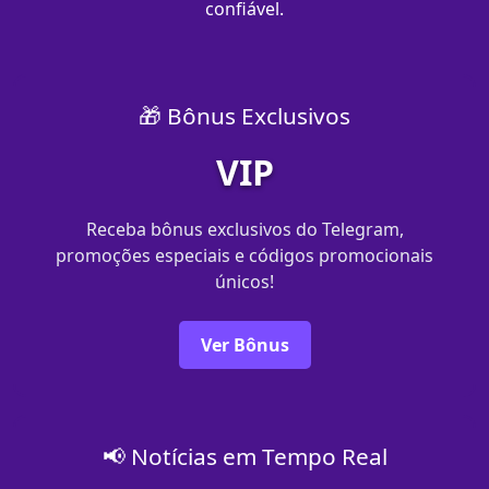
confiável.
🎁 Bônus Exclusivos
VIP
Receba bônus exclusivos do Telegram,
promoções especiais e códigos promocionais
únicos!
Ver Bônus
📢 Notícias em Tempo Real