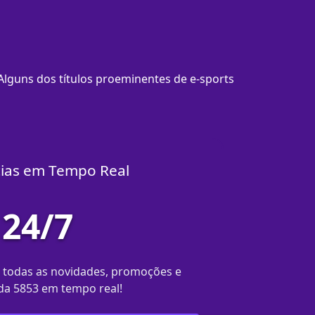
lguns dos títulos proeminentes de e-sports
cias em Tempo Real
24/7
e todas as novidades, promoções e
da 5853 em tempo real!