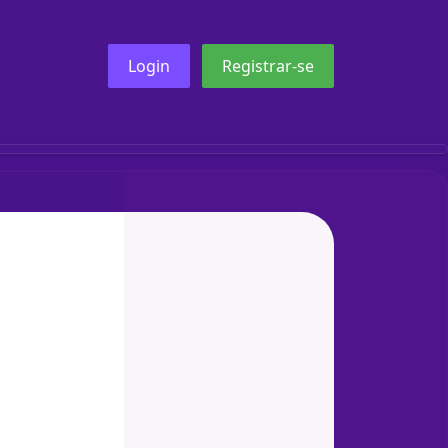
Login
Registrar-se