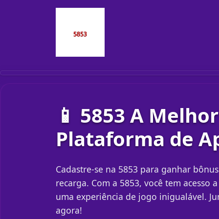
📱 5853 A Melhor
Plataforma de A
Cadastre-se na 5853 para ganhar bônus
recarga. Com a 5853, você tem acesso a
uma experiência de jogo inigualável. J
agora!