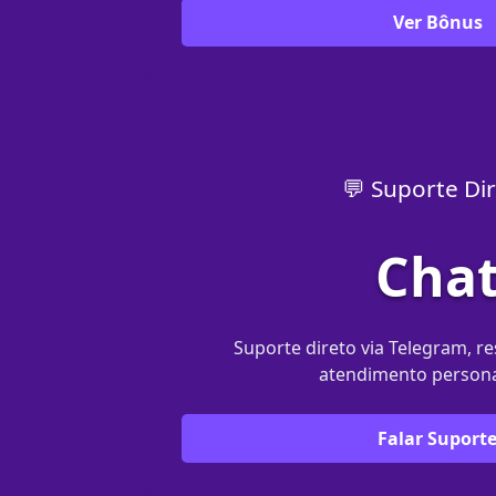
Ver Bônus
💬 Suporte Di
Cha
Suporte direto via Telegram, r
atendimento persona
Falar Suport