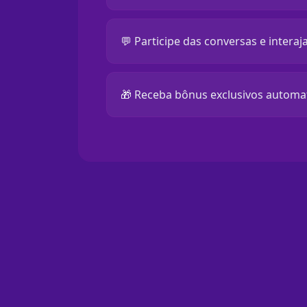
💬 Participe das conversas e interaj
🎁 Receba bônus exclusivos autom