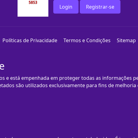
Login
Registrar-se
Políticas de Privacidade
Termos e Condições
Sitemap
de
rios e está empenhada em proteger todas as informações p
tados são utilizados exclusivamente para fins de melhoria