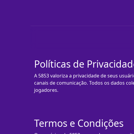
Políticas de Privacida
A 5853 valoriza a privacidade de seus usuá
canais de comunicação. Todos os dados cole
jogadores.
Termos e Condições