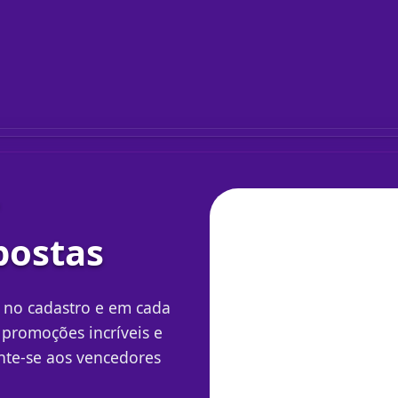
postas
 no cadastro e em cada
 promoções incríveis e
unte-se aos vencedores