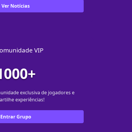
Ver Notícias
Comunidade VIP
1000+
unidade exclusiva de jogadores e
rtilhe experiências!
Entrar Grupo