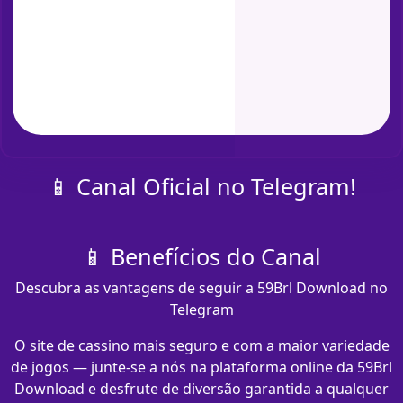
📱 Canal Oficial no Telegram!
📱 Benefícios do Canal
Descubra as vantagens de seguir a 59Brl Download no
Telegram
O site de cassino mais seguro e com a maior variedade
de jogos — junte-se a nós na plataforma online da 59Brl
Download e desfrute de diversão garantida a qualquer