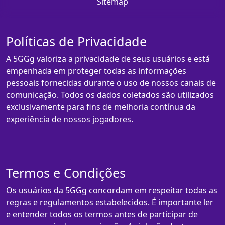
Sitemap
Políticas de Privacidade
A 5GGg valoriza a privacidade de seus usuários e está
empenhada em proteger todas as informações
pessoais fornecidas durante o uso de nossos canais de
comunicação. Todos os dados coletados são utilizados
exclusivamente para fins de melhoria contínua da
experiência de nossos jogadores.
Termos e Condições
Os usuários da 5GGg concordam em respeitar todas as
regras e regulamentos estabelecidos. É importante ler
e entender todos os termos antes de participar de