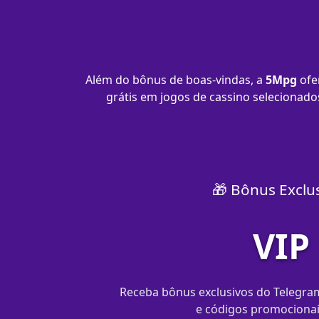
Além do bônus de boas-vindas, a
5Mpg
ofe
grátis em jogos de cassino selecionado
🎁 Bônus Exclu
VIP
Receba bônus exclusivos do Telegra
e códigos promocionai