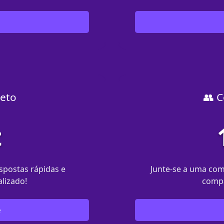
reto
👥 
t
espostas rápidas e
Junte-se a uma com
lizado!
compa
e