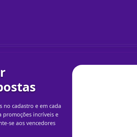
r
postas
s no cadastro e em cada
 promoções incríveis e
unte-se aos vencedores