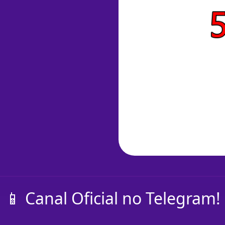
📱 Canal Oficial no Telegram!