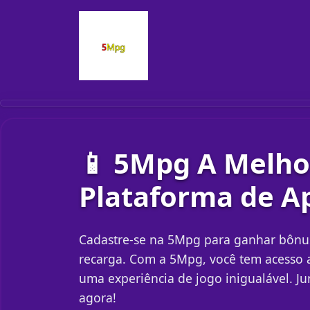
📱 5Mpg A Melho
Plataforma de A
Cadastre-se na 5Mpg para ganhar bônu
recarga. Com a 5Mpg, você tem acesso a
uma experiência de jogo inigualável. J
agora!