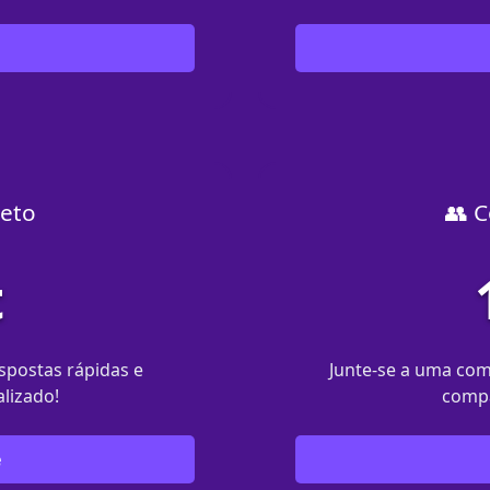
reto
👥 
t
espostas rápidas e
Junte-se a uma com
lizado!
compa
e