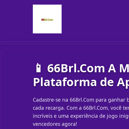
📱 66Brl.Com A 
Plataforma de A
Cadastre-se na 66Brl.Com para ganhar 
cada recarga. Com a 66Brl.Com, você t
incríveis e uma experiência de jogo inig
vencedores agora!