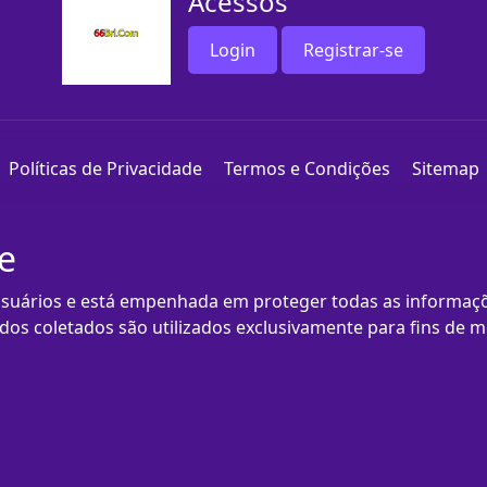
Acessos
Login
Registrar-se
Políticas de Privacidade
Termos e Condições
Sitemap
de
 usuários e está empenhada em proteger todas as informaç
os coletados são utilizados exclusivamente para fins de m