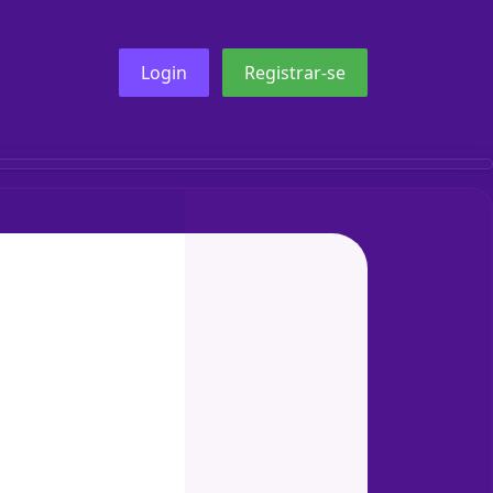
Login
Registrar-se