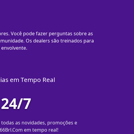
ores. Você pode fazer perguntas sobre as
omunidade. Os dealers são treinados para
 envolvente.
cias em Tempo Real
24/7
e todas as novidades, promoções e
 66Brl.Com em tempo real!