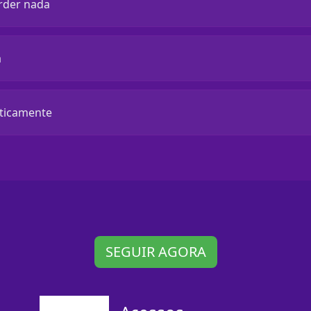
erder nada
a
aticamente
SEGUIR AGORA