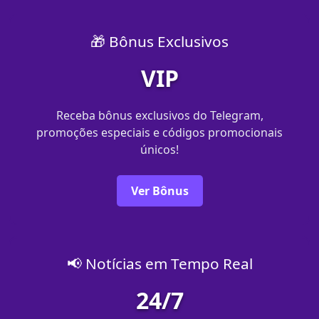
🎁 Bônus Exclusivos
VIP
Receba bônus exclusivos do Telegram,
promoções especiais e códigos promocionais
únicos!
Ver Bônus
📢 Notícias em Tempo Real
24/7