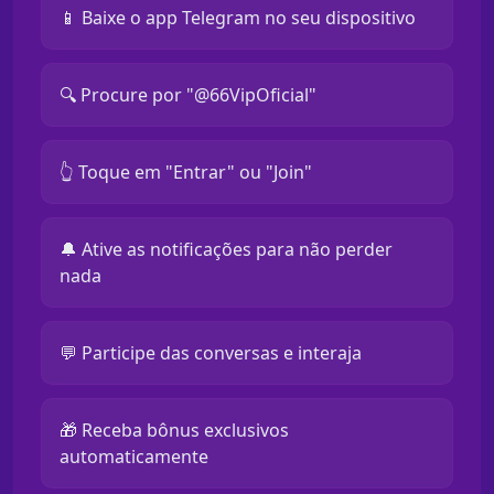
📱 Baixe o app Telegram no seu dispositivo
🔍 Procure por "@66VipOficial"
👆 Toque em "Entrar" ou "Join"
🔔 Ative as notificações para não perder
nada
💬 Participe das conversas e interaja
🎁 Receba bônus exclusivos
automaticamente