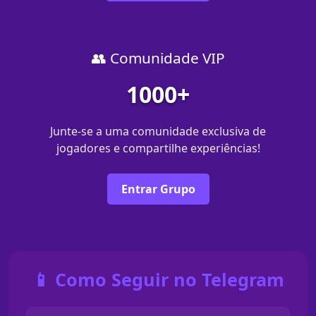
👥 Comunidade VIP
1000+
Junte-se a uma comunidade exclusiva de
jogadores e compartilhe experiências!
Entrar Grupo
📱 Como Seguir no Telegram