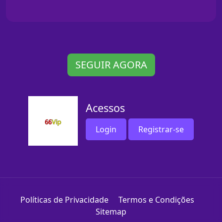
SEGUIR AGORA
Acessos
Login
Registrar-se
Políticas de Privacidade
Termos e Condições
Sitemap