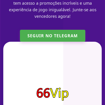
tem acesso a promoções incríveis e uma
experiência de jogo inigualável. Junte-se aos
vencedores agora!
SEGUIR NO TELEGRAM