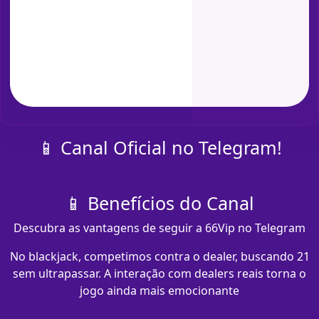
📱 Canal Oficial no Telegram!
📱 Benefícios do Canal
Descubra as vantagens de seguir a 66Vip no Telegram
No blackjack, competimos contra o dealer, buscando 21
sem ultrapassar. A interação com dealers reais torna o
jogo ainda mais emocionante