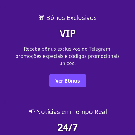
🎁 Bônus Exclusivos
VIP
Receba bônus exclusivos do Telegram,
promoções especiais e códigos promocionais
únicos!
Ver Bônus
📢 Notícias em Tempo Real
24/7