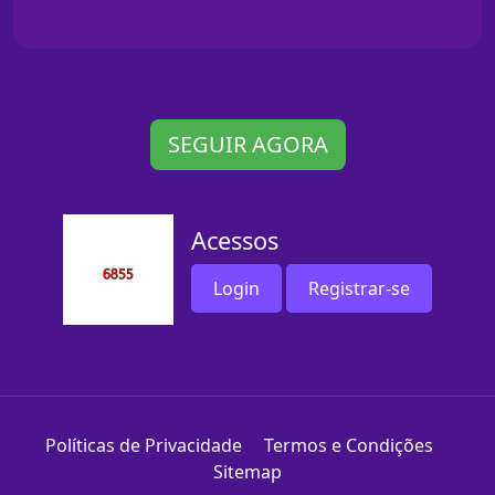
SEGUIR AGORA
Acessos
Login
Registrar-se
Políticas de Privacidade
Termos e Condições
Sitemap