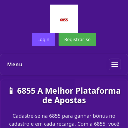
Login
Registrar-se
Menu
📱 6855 A Melhor Plataforma
de Apostas
Cadastre-se na 6855 para ganhar bônus no
cadastro e em cada recarga. Com a 6855, você