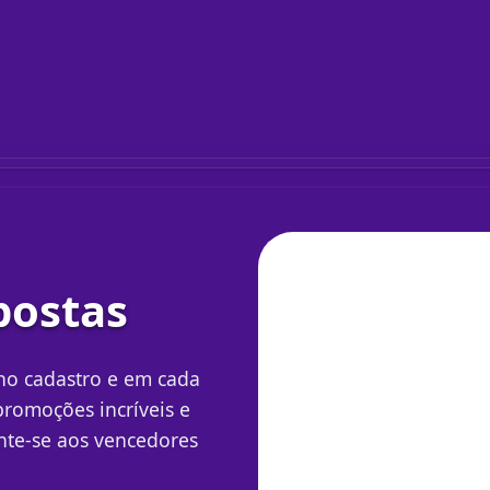
postas
no cadastro e em cada
promoções incríveis e
unte-se aos vencedores