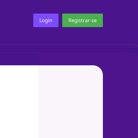
Login
Registrar-se