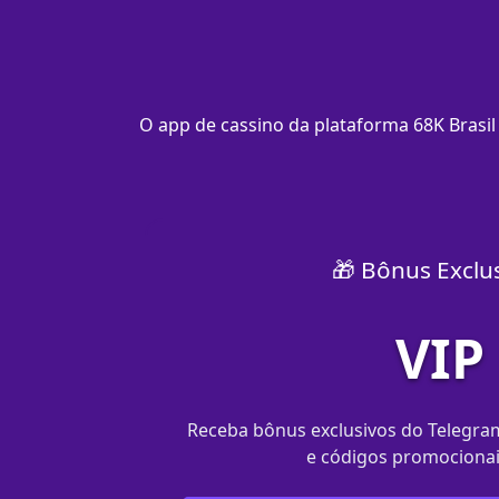
O app de cassino da plataforma 68K Brasi
🎁 Bônus Exclu
VIP
Receba bônus exclusivos do Telegra
e códigos promocionai