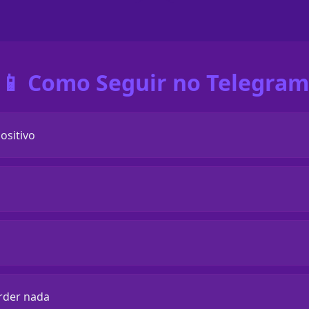
📱 Como Seguir no Telegram
ositivo
erder nada