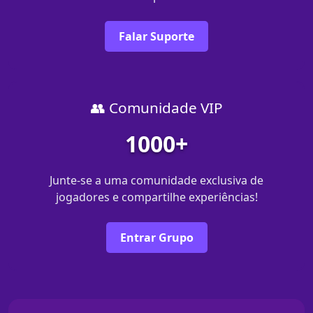
Falar Suporte
👥 Comunidade VIP
1000+
Junte-se a uma comunidade exclusiva de
jogadores e compartilhe experiências!
Entrar Grupo