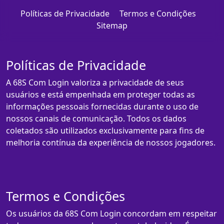
Políticas de Privacidade
Termos e Condições
Sitemap
Políticas de Privacidade
A 68S Com Login valoriza a privacidade de seus
usuários e está empenhada em proteger todas as
informações pessoais fornecidas durante o uso de
nossos canais de comunicação. Todos os dados
coletados são utilizados exclusivamente para fins de
melhoria contínua da experiência de nossos jogadores.
Termos e Condições
Os usuários da 68S Com Login concordam em respeitar