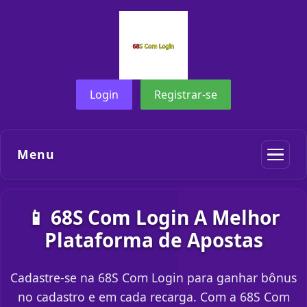
Login
Registrar-se
Menu
📱 68S Com Login A Melhor
Plataforma de Apostas
Cadastre-se na 68S Com Login para ganhar bônus
no cadastro e em cada recarga. Com a 68S Com