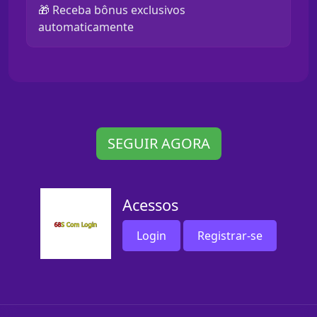
🎁 Receba bônus exclusivos
automaticamente
SEGUIR AGORA
Acessos
Login
Registrar-se