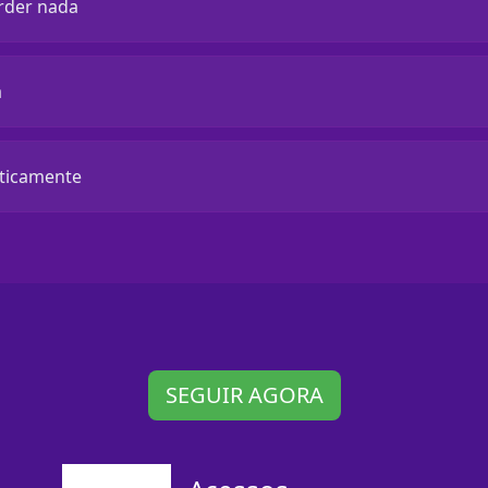
erder nada
a
aticamente
SEGUIR AGORA