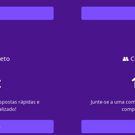
reto
👥 
t
espostas rápidas e
Junte-se a uma com
lizado!
compa
e