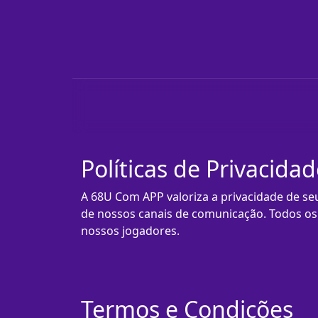
Políticas de Privacida
A 68U Com APP valoriza a privacidade de s
de nossos canais de comunicação. Todos os 
nossos jogadores.
Termos e Condições