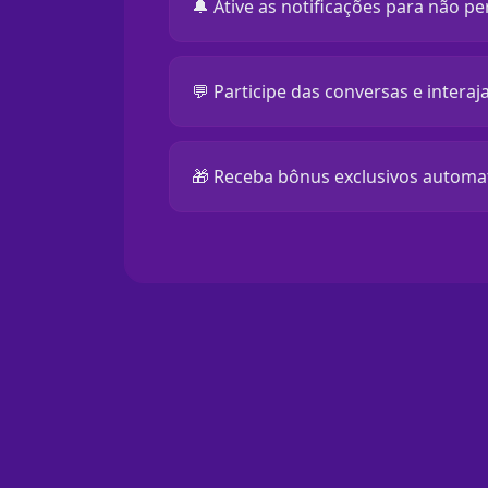
🔔 Ative as notificações para não p
💬 Participe das conversas e interaj
🎁 Receba bônus exclusivos autom