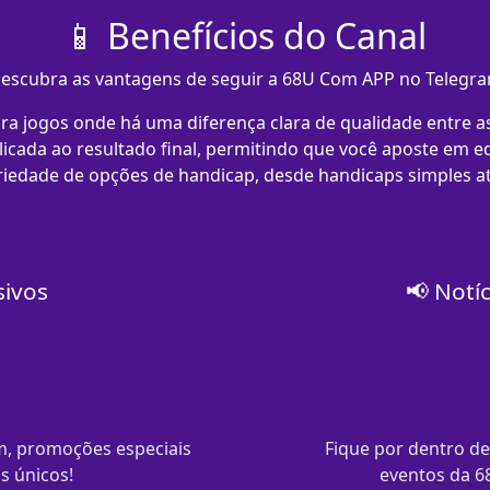
📱 Benefícios do Canal
escubra as vantagens de seguir a 68U Com APP no Telegr
ara jogos onde há uma diferença clara de qualidade entre 
icada ao resultado final, permitindo que você aposte em eq
edade de opções de handicap, desde handicaps simples at
sivos
📢 Notí
m, promoções especiais
Fique por dentro d
s únicos!
eventos da 6