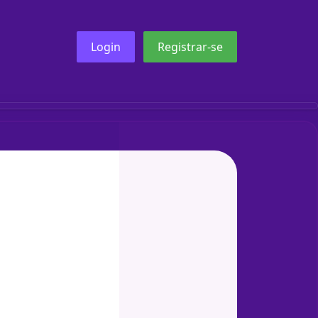
Login
Registrar-se