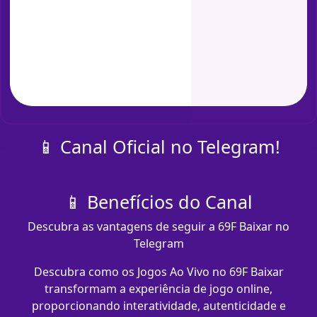
📱 Canal Oficial no Telegram!
📱 Benefícios do Canal
Descubra as vantagens de seguir a 69F Baixar no
Telegram
Descubra como os Jogos Ao Vivo no 69F Baixar
transformam a experiência de jogo online,
proporcionando interatividade, autenticidade e