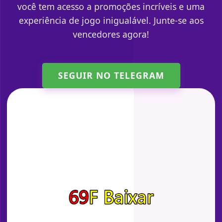
você tem acesso a promoções incríveis e uma
experiência de jogo inigualável. Junte-se aos
vencedores agora!
SEGUIR NO TELEGRAM