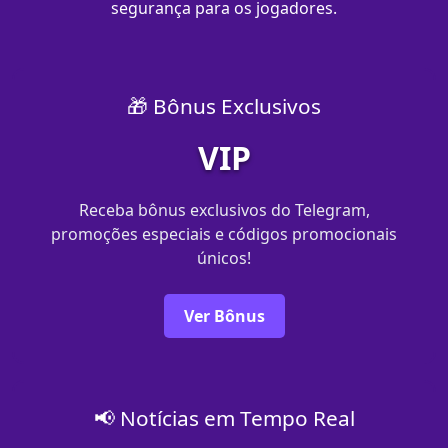
segurança para os jogadores.
🎁 Bônus Exclusivos
VIP
Receba bônus exclusivos do Telegram,
promoções especiais e códigos promocionais
únicos!
Ver Bônus
📢 Notícias em Tempo Real