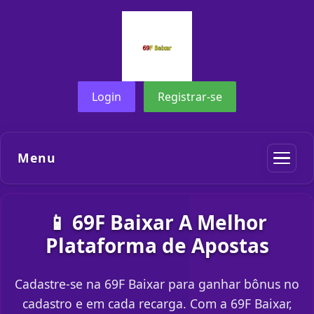
Login
Registrar-se
Menu
📱 69F Baixar A Melhor
Plataforma de Apostas
Cadastre-se na 69F Baixar para ganhar bônus no
cadastro e em cada recarga. Com a 69F Baixar,