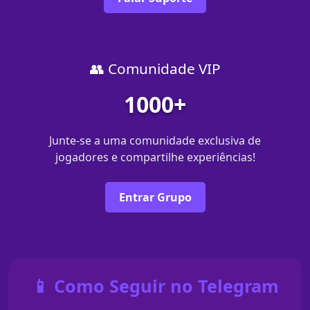
👥 Comunidade VIP
1000+
Junte-se a uma comunidade exclusiva de
jogadores e compartilhe experiências!
Entrar Grupo
📱 Como Seguir no Telegram