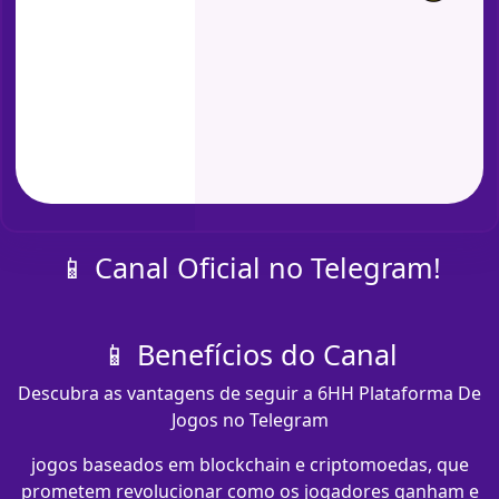
📱 Canal Oficial no Telegram!
📱 Benefícios do Canal
Descubra as vantagens de seguir a 6HH Plataforma De
Jogos no Telegram
jogos baseados em blockchain e criptomoedas, que
prometem revolucionar como os jogadores ganham e