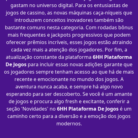
gastam no universo digital. Para os entusiastas de
jogos de cassino, as novas máquinas caça-níqueis que
introduzem conceitos inovadores também são
bastante comuns nesta categoria. Com rodadas bônus
mais frequentes e jackpots progressivos que podem
oferecer prêmios incríveis, esses jogos estão atraindo
cada vez mais a atenção dos jogadores. Por fim, a
atualização constante da plataforma
6HH Plataforma
De Jogos
para incluir essas novas adições garante que
os jogadores sempre tenham acesso ao que há de mais
recente e emocionante no mundo dos jogos. A
aventura nunca acaba, e sempre há algo novo
esperando para ser descoberto. Se você é um amante
de jogos e procura algo fresh e excitante, conferir a
seção 'Novidades' no
6HH Plataforma De Jogos
é um
caminho certo para a diversão e a emoção dos jogos
modernos.