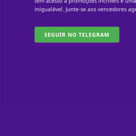
tem acesso a promoções incríveis e uma
inigualável. Junte-se aos vencedores ag
SEGUIR NO TELEGRAM