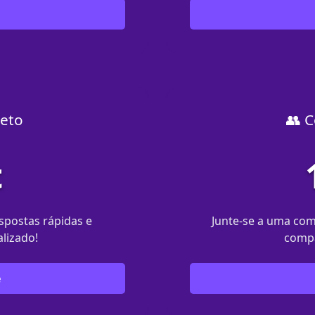
reto
👥 
t
espostas rápidas e
Junte-se a uma com
lizado!
compa
e