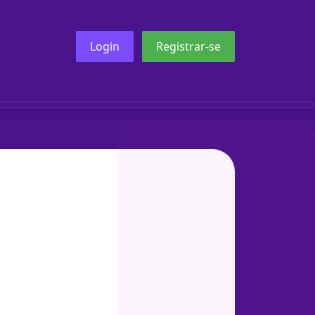
Login
Registrar-se