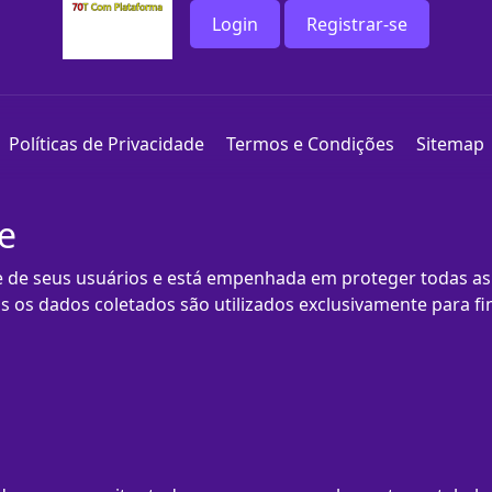
Login
Registrar-se
Políticas de Privacidade
Termos e Condições
Sitemap
de
de de seus usuários e está empenhada em proteger todas as
 os dados coletados são utilizados exclusivamente para fi