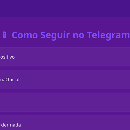
📱 Como Seguir no Telegram
ositivo
maOficial"
erder nada